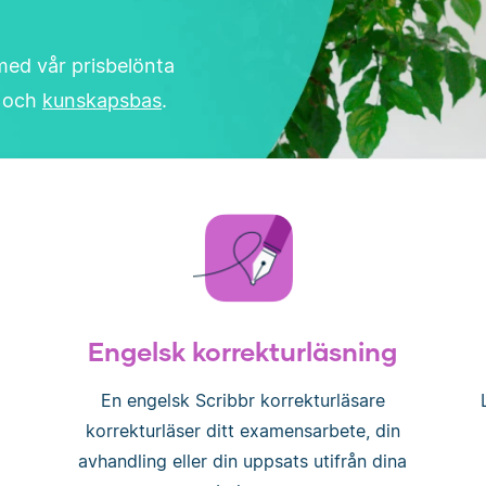
med vår prisbelönta
och
kunskapsbas
.
Engelsk korrekturläsning
En engelsk Scribbr korrekturläsare
korrekturläser ditt examensarbete, din
avhandling eller din uppsats utifrån dina