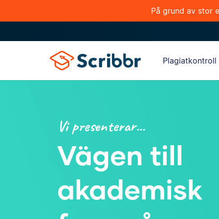
På grund av stor ef
Plagiatkontroll
Vi presenterar...
Vägen till
akademisk