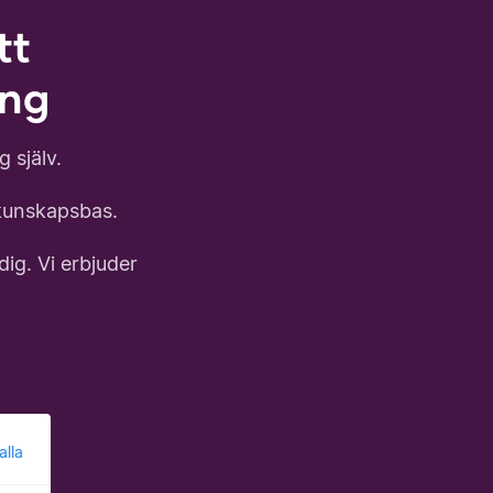
tt
ing
 själv.
r kunskapsbas.
dig. Vi erbjuder
alla