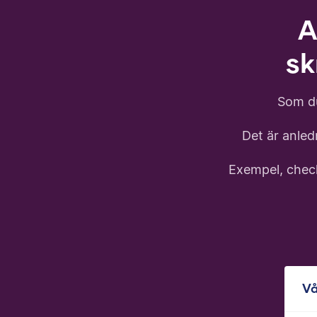
A
sk
Som du
Det är anledn
Exempel, checkl
Vå