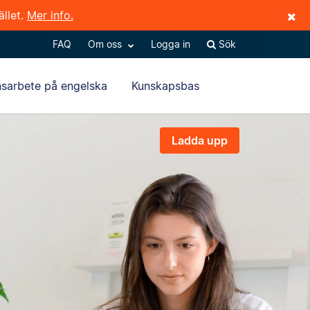
ället.
Mer info.
FAQ
Om oss
Logga in
Sök
sarbete på engelska
Kunskapsbas
Ladda upp