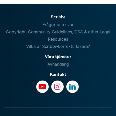
Scribbr
Frågor och svar
Copyright, Community Guidelines, DSA & other Legal
Resources
Vilka är Scribbr-korrekturläsare?
Våra tjänster
Avhandling
Kontakt