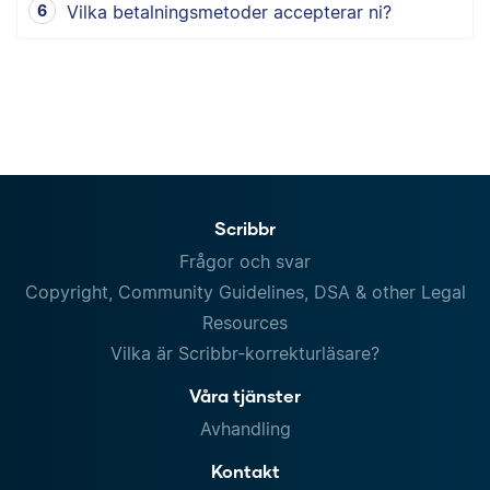
Vilka betalningsmetoder accepterar ni?
Scribbr
Frågor och svar
Copyright, Community Guidelines, DSA & other Legal
Resources
Vilka är Scribbr-korrekturläsare?
Våra tjänster
Avhandling
Kontakt